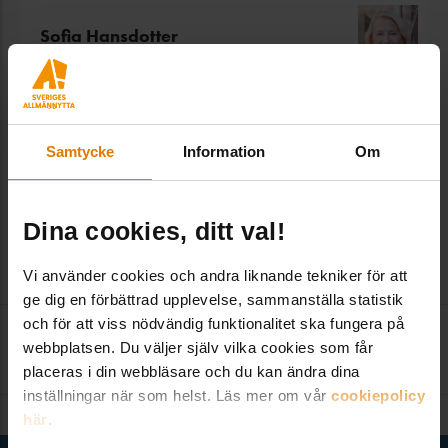
Sofia Hansdotter
Expert Fastighetsutveckling & Nyproduktion,
Fastighet & Hållbarhet
sofia.hansdotter@sverigesallmannytta.se
08-406 55 21
Samtycke
Information
Om
Dina cookies, ditt val!
Vi använder cookies och andra liknande tekniker för att
ge dig en förbättrad upplevelse, sammanställa statistik
och för att viss nödvändig funktionalitet ska fungera på
Kontakta redaktionen
:
webbplatsen. Du väljer själv vilka cookies som får
kom@sverigesallmannytta.se
placeras i din webbläsare och du kan ändra dina
inställningar när som helst. Läs mer om vår
cookiepolicy
här
.