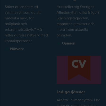
Söker du andra med
Hur ställer sig Sveriges
samma roll som du att
Allmännytta i olika frågor?
nätverka med, för
Ställningstaganden,
bollplank och
rapporter, remisser och
erfarenhetsutbyte? Här
mera inom aktuella
hittar du våra nätverk med
områden.
kontaktpersoner.
Opinion
Nätverk
Lediga tjänster
Arbeta i allmännyttan? Här
hittar du de tjänster som