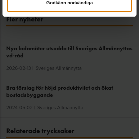
Godkänn nödvändiga
Fler nyheter
Nya ledamöter utsedda till Sveriges Allmännyttas
vd-råd
2026-02-13
|
Sveriges Allmännytta
Bra förslag för höjd produktivitet och ökat
bostadsbyggande
2024-05-02
|
Sveriges Allmännytta
Relaterade trycksaker