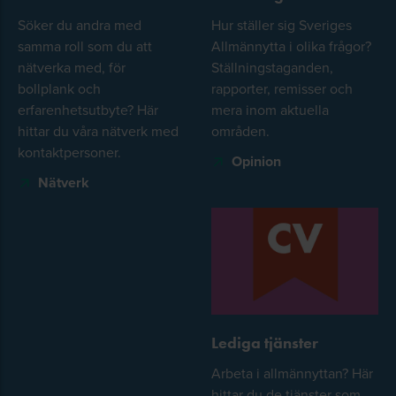
Söker du andra med
Hur ställer sig Sveriges
samma roll som du att
Allmännytta i olika frågor?
nätverka med, för
Ställningstaganden,
bollplank och
rapporter, remisser och
erfarenhetsutbyte? Här
mera inom aktuella
hittar du våra nätverk med
områden.
kontaktpersoner.
Opinion
Nätverk
Lediga tjänster
Arbeta i allmännyttan? Här
hittar du de tjänster som