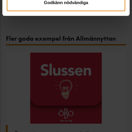
Godkänn nödvändiga
Fler goda exempel från Allmännyttan