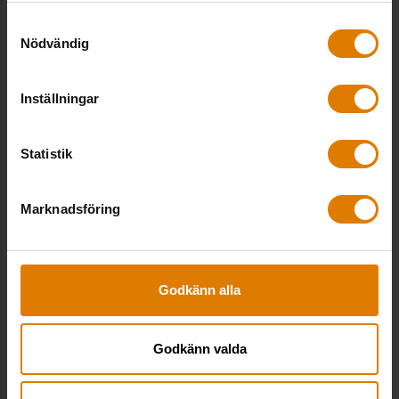
data
Samtyckesval
Nödvändig
Inställningar
Statistik
Marknadsföring
Godkänn alla
Mimer – digital tvilling & BIM
Godkänn valda