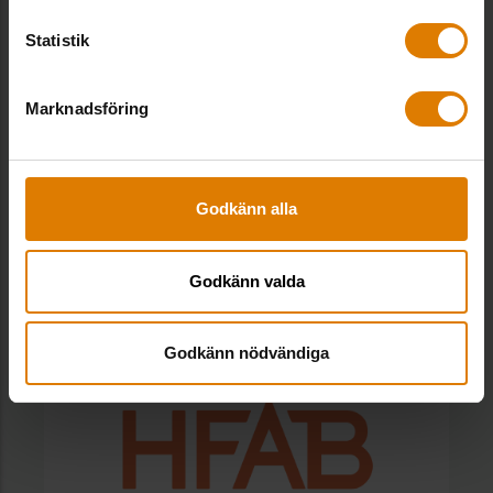
Statistik
Marknadsföring
ÖBO – Datakvalité & master
Godkänn alla
data
Godkänn valda
Godkänn nödvändiga