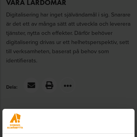
VÅRA LÄRDOMAR
Digitalisering har inget självändamål i sig. Snarare
är det ett av många sätt att utveckla och leverera
tjänster, nytta och effekter. Därför behöver
digitalisering drivas ur ett helhetsperspektiv, sett
till verksamheten, baserat på behov som
identifierats.
Dela:
Goda exempel från Allmännyttan