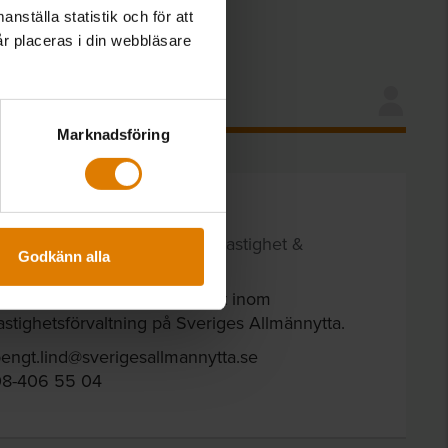
nställa statistik och för att
år placeras i din webbläsare
Marknadsföring
Bengt Lind
xpert Fastighetsförvaltning, Fastighet &
Godkänn alla
ållbarhet
engt Lind arbetar som expert inom
astighetsförvaltning på Sveriges Allmännytta.
engt.lind@sverigesallmannytta.se
08-406 55 04