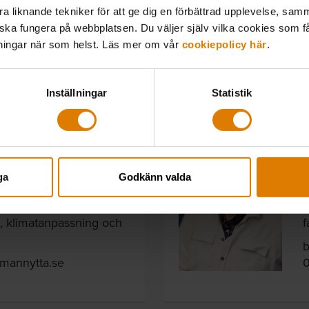
 liknande tekniker för att ge dig en förbättrad upplevelse, samma
 ska fungera på webbplatsen. Du väljer själv vilka cookies som f
lningar när som helst. Läs mer om vår
cookiepolicy här
.
ytta
Inställningar
Statistik
ållbarhet
E
ga
Godkänn valda
H
rett med miljöfrågor som
inomhusmiljö och farliga
B
 klimatanpassning och
f
b
llmannytta.se