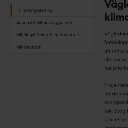
Vägl
Klimatanpassning
klim
Sunda & hållbara byggnader
Vägledning
Miljölagstiftning & egenkontroll
forsknings
Miljöstatistik
att möta e
skador oc
har priori
Projektets
för den f
exempelvi
tak. Steg 
processen,
implement