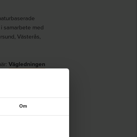
naturbaserade
ts i samarbete med
rsund, Västerås,
här:
Vägledningen
Om