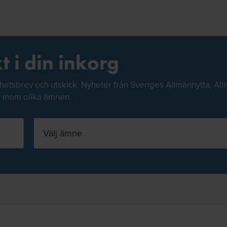
t i din inkorg
hetsbrev och utskick. Nyheter från Sveriges Allmännytta, All
v inom olika ämnen.
Välj ämne