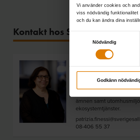
Vi använder cookies och andra
viss nödvändig funktionalitet
och du kan ändra dina instäl
Kontakt hos Sveriges Allmänn
Samtyckesval
Nödvändig
Patrizia Finessi
Expert miljö, Fastighet & H
Godkänn nödvändi
Patrizia Finessi arbetar b
avfall, resurshushållning, 
ämnen samt utomhusmiljö,
ekosystemtjänster.
patrizia.finessi@sverigesa
08-406 55 37