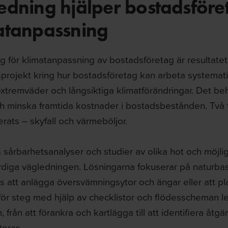
edning hjälper bostadsför
atanpassning
 för klimatanpassning av bostadsföretag är resultatet
projekt kring hur bostadsföretag kan arbeta systematisk
xtremväder och långsiktiga klimatförändringar. Det be
h minska framtida kostnader i bostadsbestånden. Två 
terats – skyfall och värmeböljor.
 sårbarhetsanalyser och studier av olika hot och möjligh
ärdiga vägledningen. Lösningarna fokuserar på naturb
s att anlägga översvämningsytor och ängar eller att pl
för steg med hjälp av checklistor och flödesscheman le
 från att förankra och kartlägga till att identifiera åtg
eras.