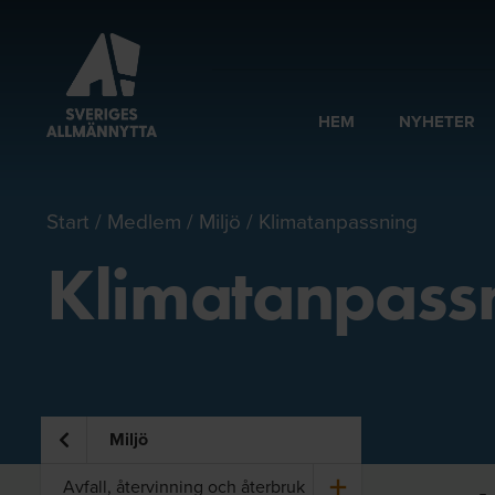
HEM
NYHETER
Start
Medlem
Miljö
Klimatanpassning
Klimatanpass
Miljö
Av­fall, åter­vin­ning och åter­bruk