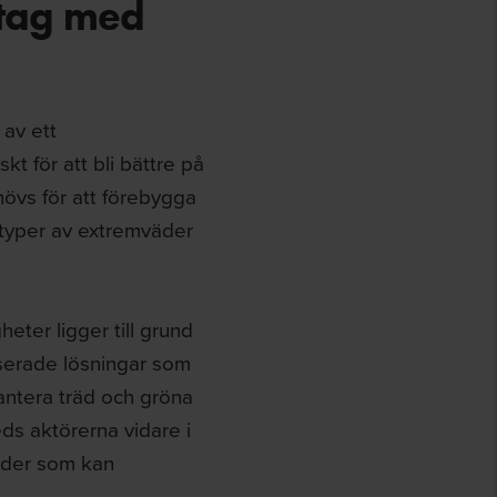
etag med
 av ett
t för att bli bättre på
hövs för att förebygga
typer av extremväder
eter ligger till grund
aserade lösningar som
antera träd och gröna
ds aktörerna vidare i
ärder som kan