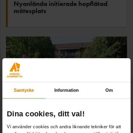
Nyanlända initierade hopflätad
mötesplats
Samtycke
Information
Om
Dina cookies, ditt val!
Prischans för cirkulär och
inkluderande renovering
Vi använder cookies och andra liknande tekniker för att