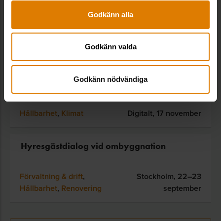
Godkänn alla
Relaterade utbildningar
Godkänn valda
Workshop: Klimatinitiativets
infasningsposter (35%-arna) – Stora inköp
Godkänn nödvändiga
till förvaltningen
Hållbarhet
,
Klimat
Digitalt,
17 november
Hyresgästdialog vid ombyggnation
Förvaltning & drift
,
Stockholm,
22–23
Hållbarhet
,
Renovering
september