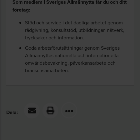
Som medlem i Sveriges Allmännytta får du och ditt
av båda områdena.
företag:
Stöd och service i det dagliga arbetet genom
Medlemmar i Sveriges Allmännytta får tjänsten till
rådgivning, konsultstöd, utbildningar, nätverk,
rabatterat pris.
trycksaker och information.
För mer information om tjänsten och
Goda arbetsförutsättningar genom Sveriges
Allmännyttas nationella och internationella
prenumeration, kontakta Niclas Holm, Ramboll
omvärldsbevakning, påverkansarbete och
tel: 010-615 60 00 eller direkt via e-post
branschsamarbeten.
niclas.holm@ramboll.se
.
Dela: