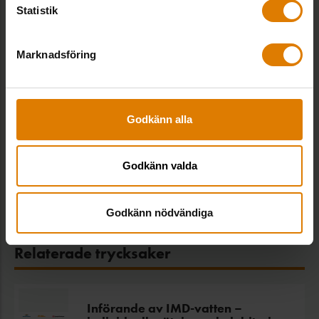
Statistik
Förvaltning & drift
Stockholm,
11 november
Marknadsföring
Utemiljöträff
Godkänn alla
Miljö
Västervik,
16–17 september
Godkänn valda
SE ALLA UTBILDNINGAR
Godkänn nödvändiga
Relaterade trycksaker
Införande av IMD-vatten –