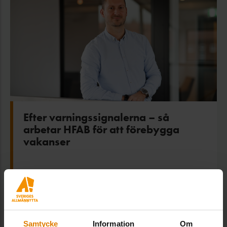
Efter varningssignalerna – så
arbetar HFAB för att förebygga
vakanser
Samtycke
Information
Om