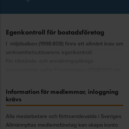
Egenkontroll för bostadsföretag
I miljöbalken (1998:808) finns ett allmänt krav om
verksamhetsutövarens egenkontroll.
För tillstånds- och anmälningspliktiga
verksamheter gäller Förordningen (1998:901) om
verksamhetsutövarens egenkontroll (FVE).
Egenkontroll är ett förebyggande arbete där du
Information för medlemmar, inloggning
som fastighetsägare fortlöpande ska planera och
krävs
kontrollera din verksamhet inom en rad områden.
Alla medarbetare och förtroendevalda i Sveriges
Skriften
Koll på miljökraven
är ett stöd för
Allmännyttas medlemsföretag kan skapa konto
bostadsföretag att uppfylla kravet på