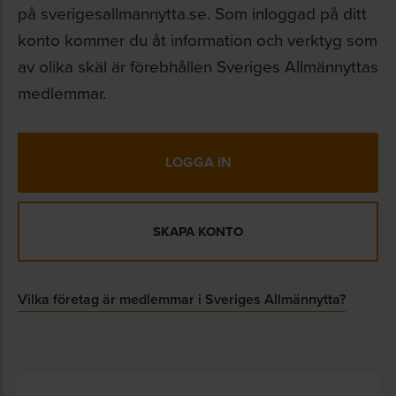
på sverigesallmannytta.se. Som inloggad på ditt
verksamhetsutövarens egenkontroll enligt
konto kommer du åt information och verktyg som
kraven i Miljöbalken och i den särskilda
av olika skäl är förebhållen Sveriges Allmännyttas
förordningen om verksamhetsutövarens
medlemmar.
egenkontroll.
I vägledningen finns bland annat en checklista för
att snabbt kunna överblicka vilka områden som
LOGGA IN
berör den egna verksamheten. Det finns också
en mall för hur en riskanalys ska genomföras.
SKAPA KONTO
Lagbevakning av miljö och
arbetsmiljö
Vilka företag är medlemmar i Sveriges Allmännytta?
Lagbevakningstjänsten
finns inom områdena
miljö och arbetsmiljö anpassad för
bostadsföretag. Tjänsten kan beställas för miljö
och arbetsmiljö separat eller som en kombination