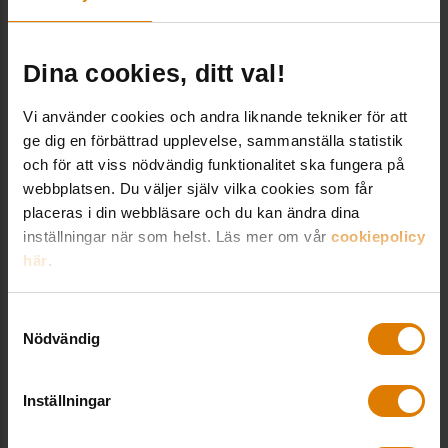
Dina cookies, ditt val!
Vi använder cookies och andra liknande tekniker för att
ge dig en förbättrad upplevelse, sammanställa statistik
och för att viss nödvändig funktionalitet ska fungera på
webbplatsen. Du väljer själv vilka cookies som får
Nytt förvaltningskoncept prövas i
placeras i din webbläsare och du kan ändra dina
Rosengård
inställningar när som helst. Läs mer om vår
cookiepolicy
här
.
Samtyckesval
Nödvändig
Relaterade utbildningar
Inställningar
Allmännyttan i beredskap –
Skyddsrumsdagen