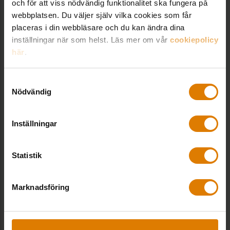
och för att viss nödvändig funktionalitet ska fungera på
Här utbildas personalen för att
webbplatsen. Du väljer själv vilka cookies som får
bemöta hyresgäster med
placeras i din webbläsare och du kan ändra dina
samlarsyndrom
inställningar när som helst. Läs mer om vår
cookiepolicy
här
.
Samtyckesval
Nödvändig
Inställningar
Statistik
Marknadsföring
”För barn är en vräkning inte bara