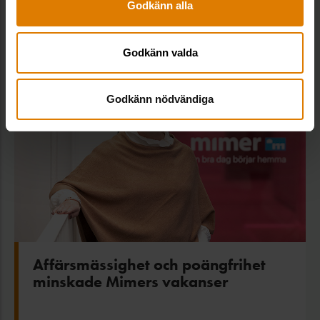
en förlorad bostad”
Godkänn alla
Godkänn valda
Godkänn nödvändiga
Affärsmässighet och poängfrihet
minskade Mimers vakanser