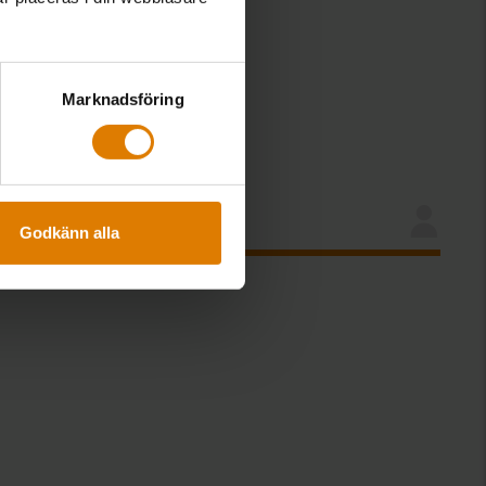
 lagen
v ändrade
Marknadsföring
ingsbidrag.
Godkänn alla