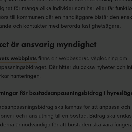
lighet för många olika individer som har eller får funkt
örs till kommunen där en handläggare bistår den ensk
nde och kontakter med berörda fastighetsägare.
et är ansvarig myndighet
ets webbplats
finns en webbaserad vägledning om
assningsbidraget. Där hittar du också nyheter och inf
kar hanteringen.
tningar för bostadsanpassningsbidrag i hyresläg
dsanpassningsbidrag ska lämnas för att anpassa och 
ioner i och i anslutning till en bostad. Bidrag ska end
derna är nödvändiga för att bostaden ska vara funger