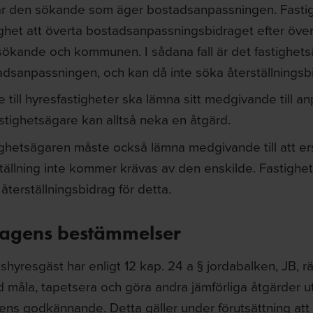
är den sökande som äger bostadsanpassningen. Fasti
ighet att överta bostadsanpassningsbidraget efter ö
sökande och kommunen. I sådana fall är det fastighet
dsanpassningen, och kan då inte söka återställningsbi
 till hyresfastigheter ska lämna sitt medgivande till 
stighetsägare kan alltså neka en åtgärd.
ghetsägaren måste också lämna medgivande till att ers
tällning inte kommer krävas av den enskilde. Fastighet
återställningsbidrag för detta.
lagens bestämmelser
hyresgäst har enligt 12 kap. 24 a § jordabalken, JB, rä
måla, tapetsera och göra andra jämförliga åtgärder uta
ens godkännande. Detta gäller under förutsättning att