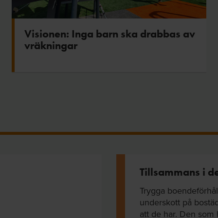
Visionen: Inga barn ska drabbas av
vräkningar
Tillsammans i d
Trygga boendeförhå
underskott på bostä
att de har. Den som