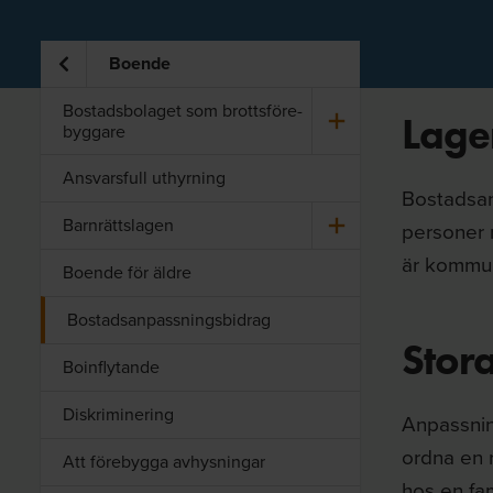
Boende
Bo­stads­bo­la­get som brotts­före­
Lage
byg­ga­re
Ansvarsfull uthyrning
Bostadsan
Barn­rättsla­gen
personer m
är kommun
Boende för äldre
Bostadsanpassningsbidrag
Stor
Boinflytande
Diskriminering
Anpassnin
ordna en 
Att förebygga avhysningar
hos en fa