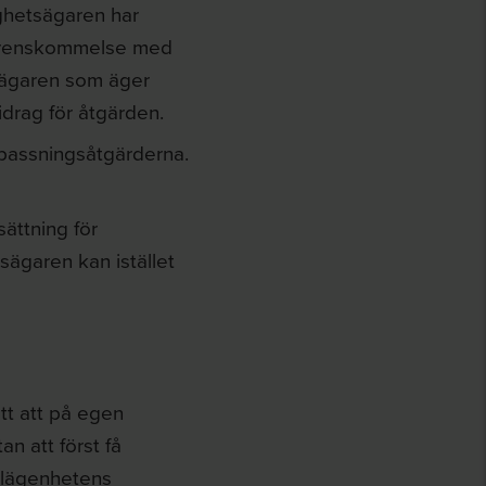
ghetsägaren har
verenskommelse med
sägaren som äger
drag för åtgärden.
anpassningsåtgärderna.
ättning för
sägaren kan istället
tt att på egen
n att först få
 lägenhetens