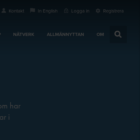
Kontakt
In English
Logga in
Registrera
P
NÄTVERK
ALLMÄNNYTTAN
OM
som har
ar i