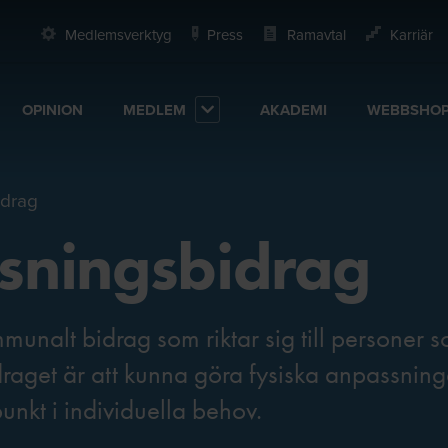
Medlemsverktyg
Press
Ramavtal
Karriär
OPINION
MEDLEM
AKADEMI
WEBBSHO
idrag
sningsbidrag
unalt bidrag som riktar sig till personer 
draget är att kunna göra fysiska anpassning
nkt i individuella behov.