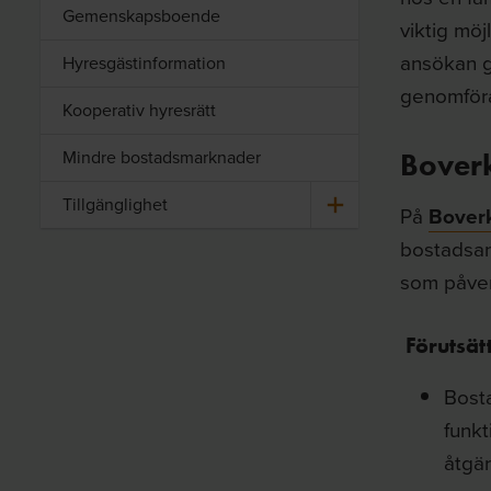
Gemenskapsboende
viktig möj
ansökan g
Hyresgästinformation
genomföra
Kooperativ hyresrätt
Mindre bostadsmarknader
Boverk
Till­gäng­lig­het
På
Boverk
bostadsanp
som påver
Förutsät
Bosta
funkt
åtgär