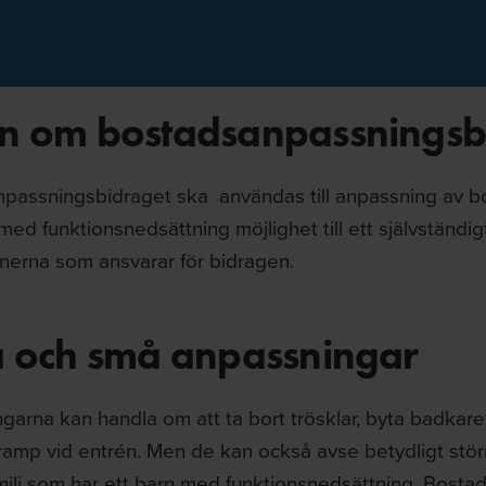
n om bostadsanpassningsb
passningsbidraget ska användas till anpassning av bo
ed funktionsnedsättning möjlighet till ett självständig
erna som ansvarar för bidragen.
a och små anpassningar
garna kan handla om att ta bort trösklar, byta badkare
ramp vid entrén. Men de kan också avse betydligt störr
milj som har ett barn med funktionsnedsättning. Bosta