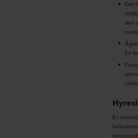
Det 
möjl
den 
bosta
Ägare
En fa
Fasti
åters
söka 
Hyres
En bostads
bekostnad 
hyresvärd