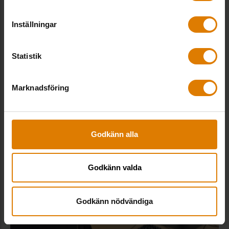
Inställningar
Affärsmässighet och poängfrihet
Statistik
minskade Mimers vakanser
Marknadsföring
Godkänn alla
Godkänn valda
Godkänn nödvändiga