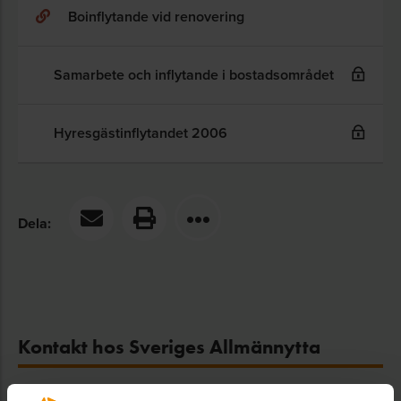
Boinflytande vid renovering
Samarbete och inflytande i bostadsområdet
Hyresgästinflytandet 2006
Dela:
Kontakt hos Sveriges Allmännytta