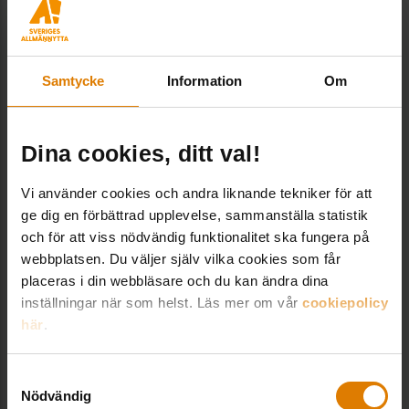
Lena Liljendahl
Expert boendefrågor, Fastighet & Hållbarhet
Lena Liljendahl är expert på boendefrågor.
Samtycke
Information
Om
lena.liljendahl@sverigesallmannytta.se
08-406 55 62
Dina cookies, ditt val!
Vi använder cookies och andra liknande tekniker för att
Goda exempel från Allmännyttan
ge dig en förbättrad upplevelse, sammanställa statistik
och för att viss nödvändig funktionalitet ska fungera på
webbplatsen. Du väljer själv vilka cookies som får
placeras i din webbläsare och du kan ändra dina
inställningar när som helst. Läs mer om vår
cookiepolicy
här
.
Samtyckesval
Nödvändig