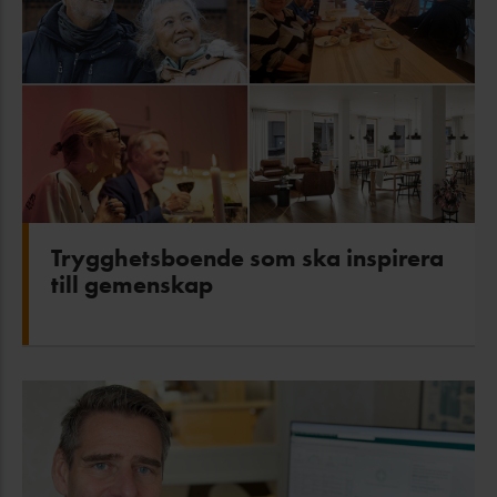
är väl känd som upplåtelseform och den ger ett
säkert pantvärde för en bank i samband med ett
lån. Bedömer banken att pantvärdet är osäkert
beviljas knappast några lån.
I den kooperativa hyresrätten finns inte denna
fasta koppling mellan medlemmens andel i den
ekonomiska föreningen och själva
nyttjanderätten. Det finns därmed inte heller
Trygghetsboende som ska inspirera
till gemenskap
något säkert pantvärde för ett lån. Däremot kan
föreningarna ha en egen kö.
Varför kooperativ hyresrätt?
Föreningar med hyresmodell ger en tydlig
organisation och ansvarsfördelning för olika typer