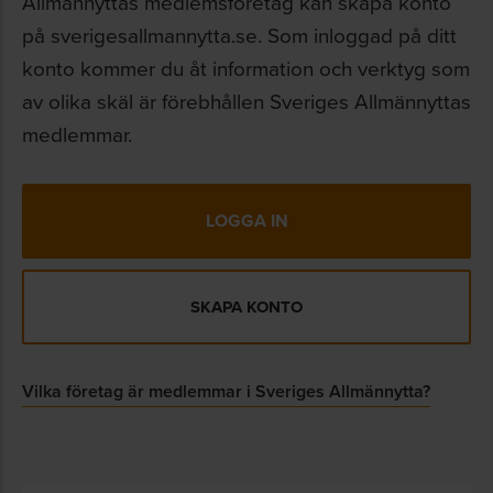
Allmännyttas medlemsföretag kan skapa konto
medlemmarna. Villkoren för uthyrningen av
på sverigesallmannytta.se. Som inloggad på ditt
fastigheten regleras med ett blockhyresavtal
konto kommer du åt information och verktyg som
mellan bostadsföretaget och den kooperativa
av olika skäl är förebhållen Sveriges Allmännyttas
hyresrättsföreningen. I ägarmodellen äger
medlemmar.
föreningen huset.
Förvaltningen
LOGGA IN
Den kooperativa hyresrättsföreningen kan i
varierande grad ansvara för teknisk och
SKAPA KONTO
ekonomisk förvaltning. Medlemmarna bestämmer
själva vad och hur mycket av förvaltningen de vill
Vilka företag är medlemmar i Sveriges Allmännytta?
utföra. Arbetsfördelningen mellan
bostadsföretaget och föreningen regleras
genom ett förvaltningsavtal.