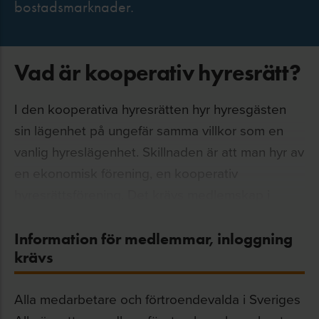
bostadsmarknader.
Vad är kooperativ hyresrätt?
I den kooperativa hyresrätten hyr hyresgästen
sin lägenhet på ungefär samma villkor som en
vanlig hyreslägenhet. Skillnaden är att man hyr av
en ekonomisk förening, en kooperativ
hyresrättsförening. Det krävs medlemskap i
föreningen. Lägenheterna tillhör föreningen på
ett sätt som gör att de inte kan köpas och säljas.
Information för medlemmar, inloggning
krävs
I hyresmodellen hyr den kooperativa
hyresrättsföreningen huset av bostadsföretaget
Alla medarbetare och förtroendevalda i Sveriges
och hyr därefter ut lägenheterna till