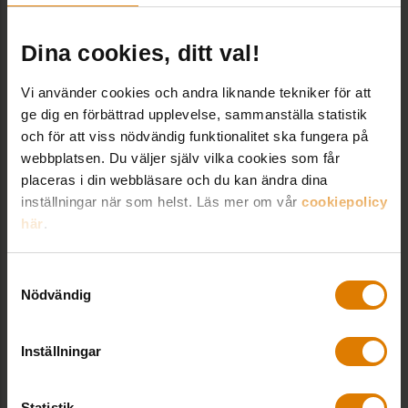
gäller bruksvärdesprincipen för den hyra som
föreningen betalar till bostadsföretaget.
Dina cookies, ditt val!
Bytesrätt, besittningsskydd med flera rättigheter
Vi använder cookies och andra liknande tekniker för att
Affärsmässighet och poängfrihet
liksom flertalet skyldigheter enligt
ge dig en förbättrad upplevelse, sammanställa statistik
minskade Mimers vakanser
hyreslagstiftningen gäller vid kooperativ hyresrätt
och för att viss nödvändig funktionalitet ska fungera på
webbplatsen. Du väljer själv vilka cookies som får
däremot inte bestämmelserna om
placeras i din webbläsare och du kan ändra dina
hyresgästinflytande vid förbättrings- och
inställningar när som helst. Läs mer om vår
cookiepolicy
förändringsarbete.
här
.
Relaterade utbildningar
Ombildningar
Samtyckesval
Nyhet
Nödvändig
Om ett befintligt hus ska ombildas till kooperativ
Allmän utbildning om asbest
hyresrätt måste minst två tredjedelar av
Inställningar
hyresgästerna i huset stödja beslutet. Om så
Förvaltning & drift
,
Hållbarhet
Digitalt,
29
sker, blir samtliga hyresgäster i huset hyresgäster
,
Renovering
september
Statistik