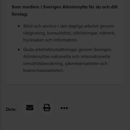
Som medlem i Sveriges Allmännytta får du och ditt
Medlemsinsats
företag:
Som medlem i en kooperativ hyresrättsförening
Stöd och service i det dagliga arbetet genom
betalas en medlemsinsats. I samband med att
rådgivning, konsultstöd, utbildningar, nätverk,
man tecknar kontrakt erlägger man en
trycksaker och information.
upplåtelseinsats. En medlemsinsats, eller en
Goda arbetsförutsättningar genom Sveriges
andel, är obligatoriskt i en ekonomisk förening.
Allmännyttas nationella och internationella
omvärldsbevakning, påverkansarbete och
Denna insats kan variera mellan några hundra till
branschsamarbeten.
flera tusen kronor i den kooperativa hyresrätten,
men i regel handlar det om ganska låga belopp.
Upplåtelseinsatser är däremot inget
obligatorium, men i realiteten används dessa för
att till någon del finansiera nyproduktion.
Dela:
Beloppen varierar från noll kronor – det finns
exempel på detta – till flera tusen kronor per