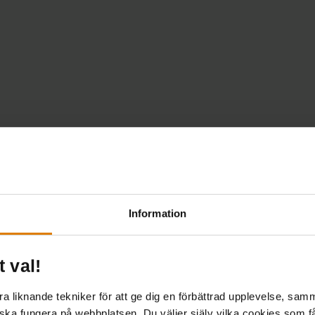
Information
t val!
edning för brottsfria bygge
 liknande tekniker för att ge dig en förbättrad upplevelse, samma
 ska fungera på webbplatsen. Du väljer själv vilka cookies som f