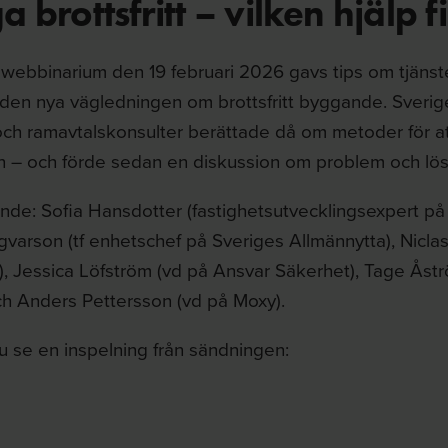
 brottsfritt – vilken hjälp f
 webbinarium den 19 februari 2026 gavs tips om tjänst
den nya vägledningen om brottsfritt byggande. Sverig
och ramavtalskonsulter berättade då om metoder för at
 – och förde sedan en diskussion om problem och lös
de: Sofia Hansdotter (fastighetsutvecklingsexpert på 
gvarson (tf enhetschef på Sveriges Allmännytta), Niclas
), Jessica Löfström (vd på Ansvar Säkerhet), Tage Åstr
ch Anders Pettersson (vd på Moxy).
u se en inspelning från sändningen: