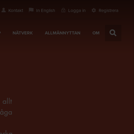
Kontakt
In English
Logga in
Registrera
P
NÄTVERK
ALLMÄNNYTTAN
OM
allt
 låga
verka