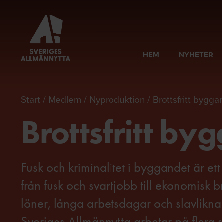
HEM
NYHETER
Start
Medlem
Nyproduktion
Brottsfritt bygg
Brottsfritt by
Fusk och kriminalitet i byggandet är et
från fusk och svartjobb till ekonomisk b
löner, långa arbetsdagar och slavlikn
Sveriges Allmännytta arbetar på flera 