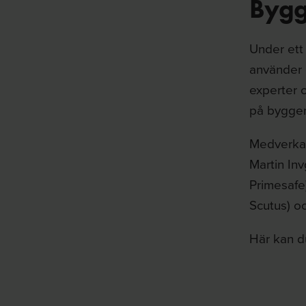
Bygga
Under ett
använder 
experter 
på byggen
Medverkan
Martin Inv
Primesafe
Scutus) o
Här kan d