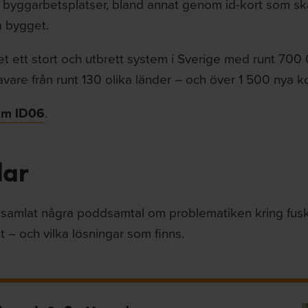
e byggarbetsplatser, bland annat genom id-kort som sk
å bygget.
et ett stort och utbrett system i Sverige med runt 700
vare från runt 130 olika länder – och över 1 500 nya ko
om ID06
.
ar
 samlat några poddsamtal om problematiken kring fusk 
 – och vilka lösningar som finns.