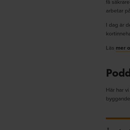
få säkrar
arbetar p
I dag är d
kortinneha
Läs
mer 
Podd
Här har vi
byggandet