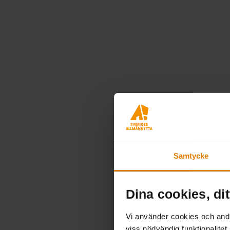
Samtycke
Dina cookies, dit
Vägl
Vi använder cookies och andra
viss nödvändig funktionalitet