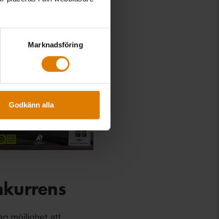
Marknadsföring
Godkänn alla
nkurrens
g möjlighet att