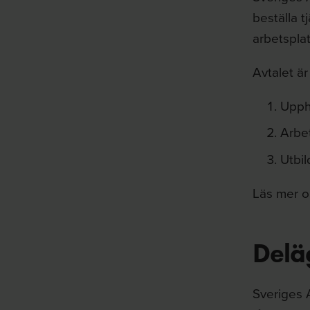
beställa t
arbetspla
Avtalet är
Upph
Arbet
Utbil
Läs mer o
Delä
Sveriges 