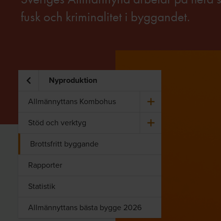
fusk och kriminalitet i byggandet.
Nyproduktion
All­män­nyt­tans Kom­bo­hus
Stöd och verk­tyg
Brottsfritt byggande
Rapporter
Statistik
Allmännyttans bästa bygge 2026