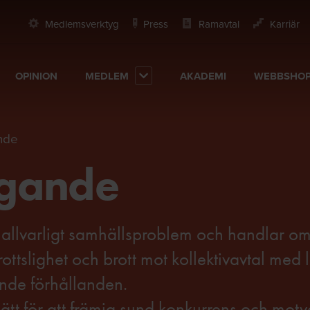
Medlemsverktyg
Press
Ramavtal
Karriär
OPINION
MEDLEM
AKADEMI
WEBBSHO
ande
ggande
t allvarligt samhällsproblem och handlar om 
rottslighet och brott mot kollektivavtal med
ande förhållanden.
sätt för att främja sund konkurrens och mot