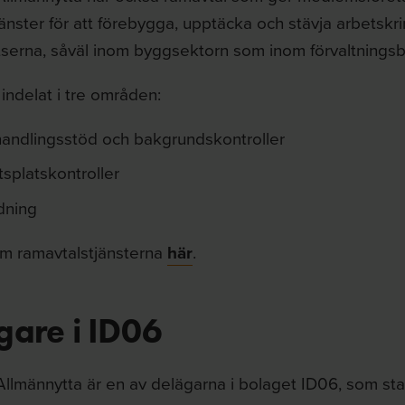
jänster för att förebygga, upptäcka och stävja arbetskri
tserna, såväl inom byggsektorn som inom förvaltnings
 indelat i tre områden:
andlingsstöd och bakgrundskontroller
splatskontroller
dning
m ramavtalstjänsterna
här
.
gare i ID06
Allmännytta är en av delägarna i bolaget ID06, som sta