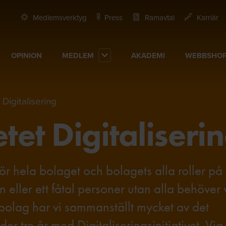
Medlemsverktyg
Press
Ramavtal
Karriär
OPINION
MEDLEM
AKADEMI
WEBBSHO
Digitalisering
et Digitaliseri
r hela bolaget och bolagets alla roller på e
en eller ett fåtal personer utan alla behöver
 bolag har vi sammanställt mycket av det
r tre år med Digitaliseringsinitiativet. Via