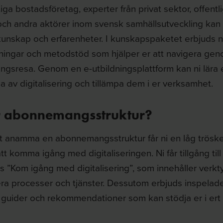
iga bostadsföretag, experter från privat sektor, offent
ch andra aktörer inom svensk samhällsutveckling kan n
unskap och erfarenheter. I kunskapspaketet erbjuds ni
ningar och metodstöd som hjälper er att navigera gen
ringsresa. Genom en e-utbildningsplattform kan ni lära 
 av digitalisering och tillämpa dem i er verksamhet.
r abonnemangsstruktur?
 anamma en abonnemangsstruktur får ni en låg tröske
att komma igång med digitaliseringen. Ni får tillgång till
 ”Kom igång med digitalisering”, som innehåller verkty
era processer och tjänster. Dessutom erbjuds inspelade
 guider och rekommendationer som kan stödja er i ert d