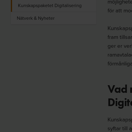
möjlighet
Kunskapspaketet Digitalisering
för att m
Nätverk & Nyheter
Kunskapspa
fram till
ger er ver
ramavtalad
förmånliga
Vad 
Digit
Kunskapsp
syftar til