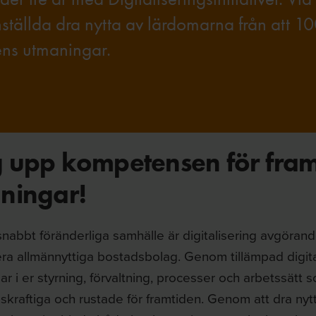
ställda dra nytta av lärdomarna från att 1
gens utmaningar.
 upp kompetensen för fram
ningar!
nabbt föränderliga samhälle är digitalisering avgörande
era allmännyttiga bostadsbolag. Genom tillämpad digita
ar i er styrning, förvaltning, processer och arbetssätt 
kraftiga och rustade för framtiden. Genom att dra nytt