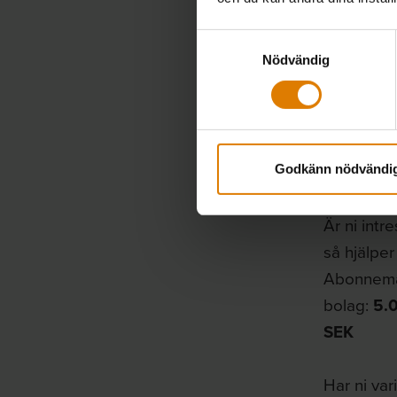
Boen
Samtyckesval
Nödvändig
Med mera
Den svåra
Godkänn nödvändi
Intres
Är ni intr
så hjälper 
Abonnema
bolag:
5.0
SEK
Har ni vari