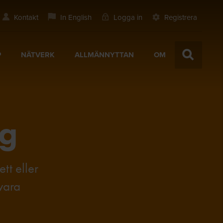
Kontakt
In English
Logga in
Registrera
P
NÄTVERK
ALLMÄNNYTTAN
OM
ng
tt eller
 vara