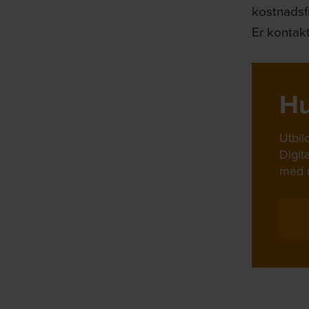
kostnadsfr
Er kontakt
Hu
Utbil
Digita
med m