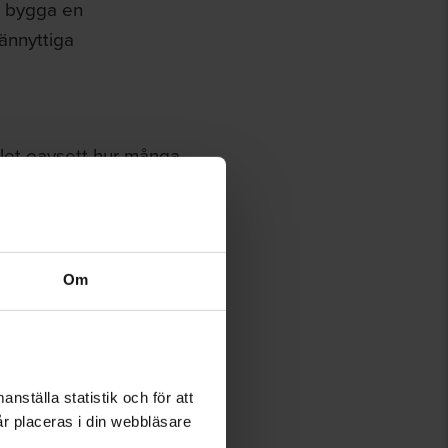
s bygga en
ännyttiga
ialet oavsett hur många
Om
nställa statistik och för att
år placeras i din webbläsare