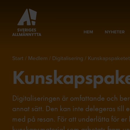
HEM
NYHETER
Start
Medlem
Digitalisering
Kunskapspaketet 
Kunskapspaket
Digitaliseringen är omfattande och berö
annat sätt. Den kan inte delegeras till 
med på resan. För att underlätta för er
kunskapsmaterial som arbetats fram unde