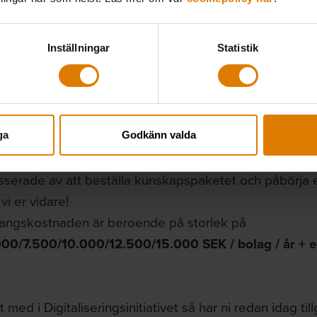
deappar
Inställningar
Statistik
!
 frågan är oftast – vart börjar man? Det hjälper kunsk
ga
Godkänn valda
serad?
esserade av att beställa kunskapspaketet och påbörja 
vi er vidare!
ngskostnaden är beroende på storlek på
00/7.500/10.000/12.500/15.000 SEK / bolag / år + en
t med i Digitaliseringsinitiativet så har ni redan idag tillg