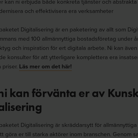
er kan ni erbjuda både konkreta tjänster och abstrak
odernisera och effektivisera era verksamheter
ketet Digitalisering är en paketering av allt som Digita
sammans med 100 allmännyttiga bostadsföretag under 
ktyg och inspiration för ert digitala arbete. Ni kan även
e konsulter för att ytterligare komplettera era insatser 
 priser.
Läs mer om det här!
ni kan förvänta er av Kuns
alisering
aketet Digitalisering är skräddarsytt för allmännyttig
l att göra er till starka aktörer inom branschen. Genom