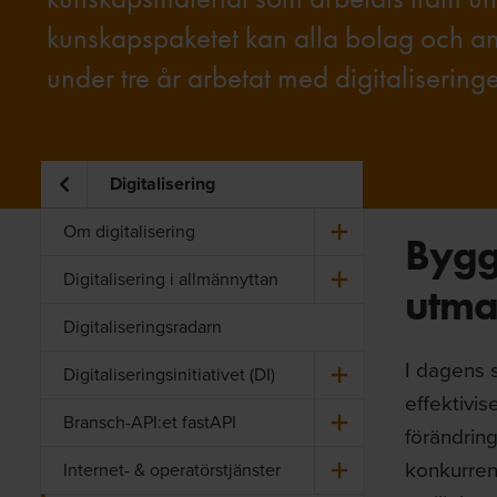
kunskapspaketet kan alla bolag och an
under tre år arbetat med digitaliserin
Digitalisering
Om di­gi­ta­li­se­ring
Bygg
Di­gi­ta­li­se­ring i all­män­nyt­tan
utma
Digitaliseringsradarn
I dagens s
Di­gi­ta­li­se­rings­i­ni­ti­a­ti­vet (DI)
effektivis
Bransch-​API:et fas­tA­PI
förändring
konkurrens
Internet-​ & ope­ra­törs­tjäns­ter