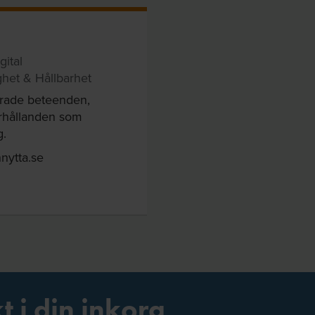
gital
ighet & Hållbarhet
drade beteenden,
örhållanden som
g.
nytta.se
t i din inkorg