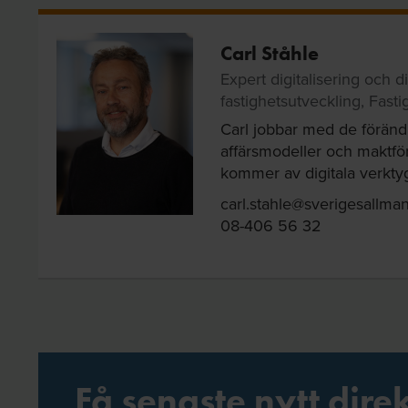
Carl Ståhle
Expert digitalisering och di
fastighetsutveckling, Fast
Carl jobbar med de förän
affärsmodeller och maktf
kommer av digitala verkty
carl.stahle@sverigesallman
08-406 56 32
Få senaste nytt direk