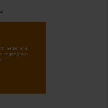
to.
 och medlemmar i
. Inloggning sker
n.