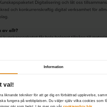
 Kunskapspaketet Digitalisering och låt oss tillsamman
krad och konkurrenskraftig digital verksamhet för allm
lag.
 av allt?
ni kunskapspaketet får hela bolaget tillgång till mater
ni är!
let finns bland annat kurser inom:
Information
r ledare i offentlig sektor
darcentrerad utveckling (design thinking)
t val!
m för omvärldsbevakning
 liknande tekniker för att ge dig en förbättrad upplevelse, samma
tal boendekommunikation
 ska fungera på webbplatsen. Du väljer själv vilka cookies som f
igång datadrivet
lningar när som helst. Läs mer om vår
cookiepolicy här
.