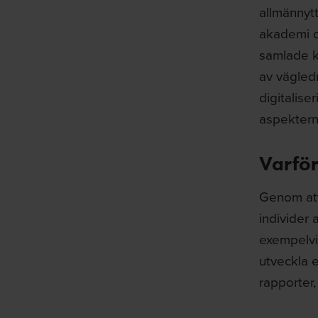
allmännytt
akademi o
samlade k
av vägled
digitalise
aspekterna
Varfö
Genom att
individer 
exempelvis
utveckla 
rapporter,