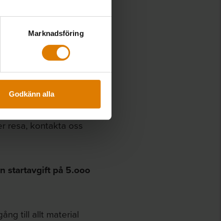
Marknadsföring
apspaketet er med!
Godkänn alla
er resa, kontakta oss
 startavgift på 5.ooo
ång till allt material