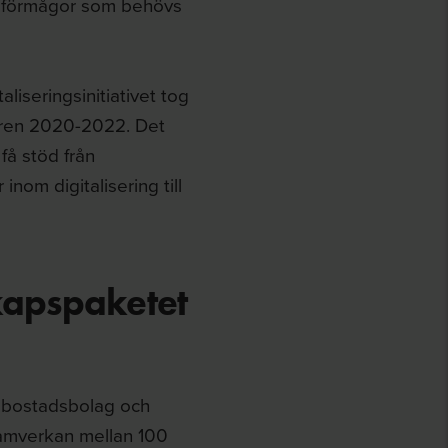
ta förmågor som behövs
liseringsinitiativet tog
åren 2020-2022. Det
 få stöd från
inom digitalisering till
kapspaketet
a bostadsbolag och
 samverkan mellan 100