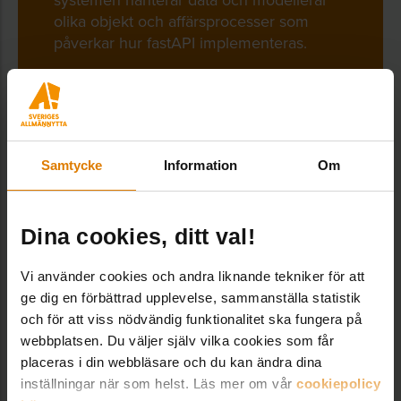
olika objekt och affärsprocesser som
påverkar hur fastAPI implementeras.
Genom Digitaliseringsprogrammet på
Sveriges Allmännyttas
utbildningsplattform kan du ta del av
fördjupande material och generella stöd
kring API-integrationer och Sveriges
Samtycke
Information
Om
Allmännytta kan hjälpa medlemmar att
komma i kontakt med rådgivningsstöd
avseende fastAPI som är mer specifik.
Dina cookies, ditt val!
Vi använder cookies och andra liknande tekniker för att
ge dig en förbättrad upplevelse, sammanställa statistik
och för att viss nödvändig funktionalitet ska fungera på
webbplatsen. Du väljer själv vilka cookies som får
placeras i din webbläsare och du kan ändra dina
inställningar när som helst. Läs mer om vår
cookiepolicy
Dela: