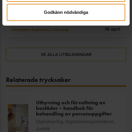
Affärs- och verksamhetsutveckling
Godkänn nödvändiga
,
,
Stockholm,
Digitalisering
Digitaliseringsinitiativet
16 april
,
Kompetens & personal
Ledarskap
SE ALLA UTBILDNINGAR
Relaterade trycksaker
Uthyrning och förvaltning av
bostäder – handbok för
behandling av personuppgifter
Digitalisering, Digitaliseringsinitiativet,
Juridik