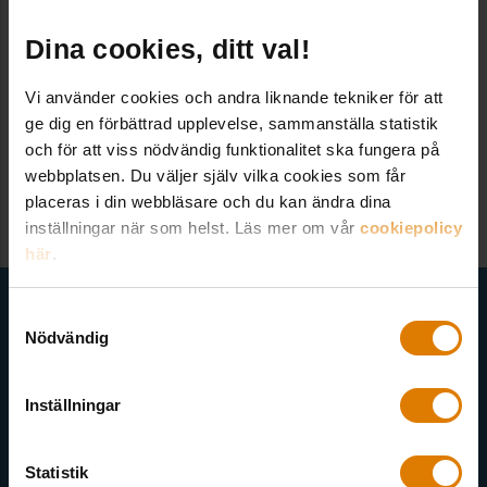
Aareon Incit Xpand
Dina cookies, ditt val!
Tjänster & produkter
AktivBo – kundinsikt
Vi använder cookies och andra liknande tekniker för att
ge dig en förbättrad upplevelse, sammanställa statistik
Vixinity – boendeplattform
och för att viss nödvändig funktionalitet ska fungera på
webbplatsen. Du väljer själv vilka cookies som får
placeras i din webbläsare och du kan ändra dina
inställningar när som helst. Läs mer om vår
cookiepolicy
här
.
Få senaste nytt direkt i din inkorg
Samtyckesval
Nödvändig
Här kan du välja att prenumerera på våra olika nyhetsbrev och
utskick. Nyheter från Sveriges Allmännytta, Allmännyttan
Akademi, Allmännyttans Klimatinitiativ och för dig som är
Inställningar
medlem finns även nyhetsbrev inom olika ämnen.
Statistik