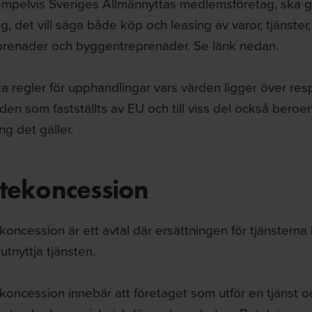
empelvis Sveriges Allmännyttas medlemsföretag, ska 
g, det vill säga både köp och leasing av varor, tjänster,
eprenader och byggentreprenader. Se länk nedan.
ka regler för upphandlingar vars värden ligger över re
den som fastställts av EU och till viss del också beroe
g det gäller.
stekoncession
koncession är ett avtal där ersättningen för tjänsterna h
 utnyttja tjänsten.
koncession innebär att företaget som utför en tjänst o