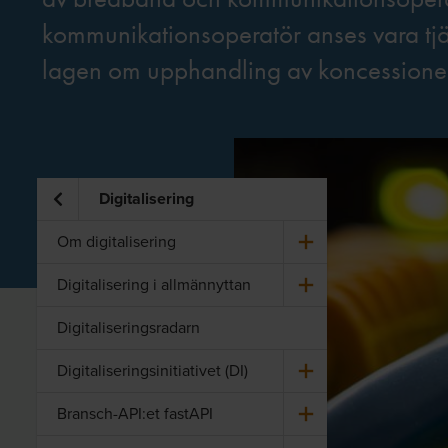
kommunikationsoperatör anses vara tjä
lagen om upphandling av koncessione
Digitalisering
Om di­gi­ta­li­se­ring
Di­gi­ta­li­se­ring i all­män­nyt­tan
Digitaliseringsradarn
Di­gi­ta­li­se­rings­i­ni­ti­a­ti­vet (DI)
Bransch-​API:et fas­tA­PI