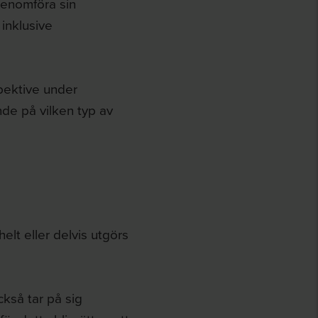
genomföra sin
 inklusive
spektive under
nde på vilken typ av
elt eller delvis utgörs
ckså tar på sig