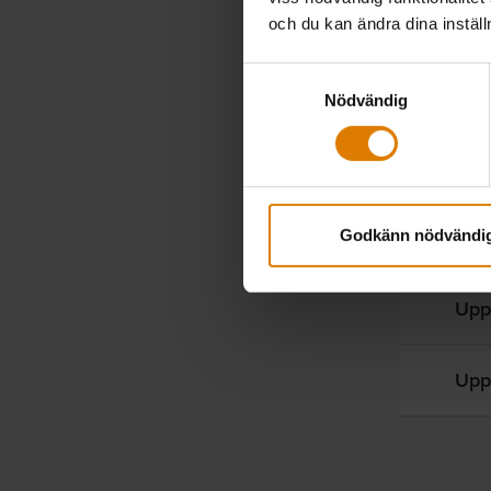
M
och du kan ändra dina instäl
Samtyckesval
U
Nödvändig
L
S
Godkänn nödvändi
Upp
Upp