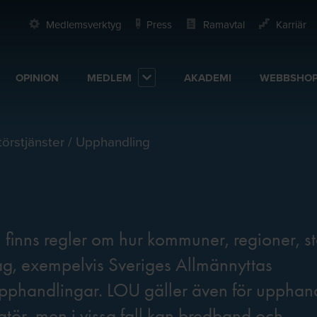
Medlemsverktyg
Press
Ramavtal
Karriär
OPINION
MEDLEM
AKADEMI
WEBBSHO
törstjänster
Upphandling
 finns regler om hur kommuner, regioner, st
lag, exempelvis Sveriges Allmännyttas
pphandlingar. LOU gäller även för upphan
ör, men i vissa fall kan bredband och