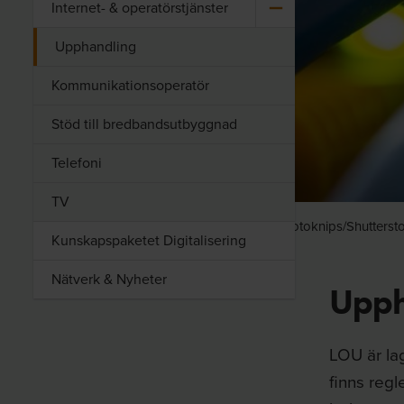
Internet-​ & ope­ra­törs­tjäns­ter
Upphandling
Kommunikationsoperatör
Stöd till bredbandsutbyggnad
Telefoni
TV
Foto:
Foto: Fotoknips/Shutterst
Kunskapspaketet Digitalisering
Nätverk & Nyheter
Upph
LOU är la
finns regl