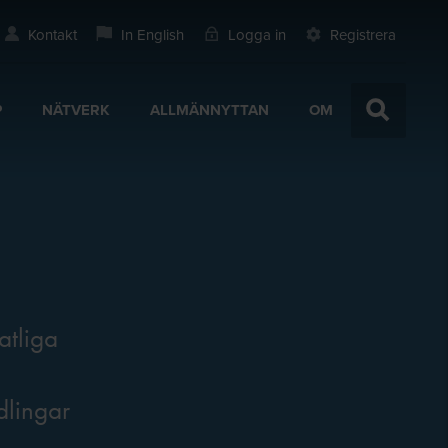
Kontakt
In English
Logga in
Registrera
P
NÄTVERK
ALLMÄNNYTTAN
OM
atliga
dlingar