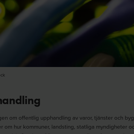
ock
andling
gen om offentlig upphandling av varor, tjänster och by
er om hur kommuner, landsting, statliga myndigheter oc