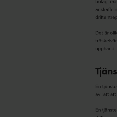
bolag, ex
anskaffnin
driftentr
Det är oli
tröskelvär
upphandlin
Tjän
En tjänste
av rätt att
En tjänste