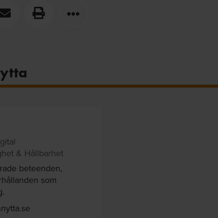
ytta
gital
ighet & Hållbarhet
drade beteenden,
örhållanden som
g.
nytta.se