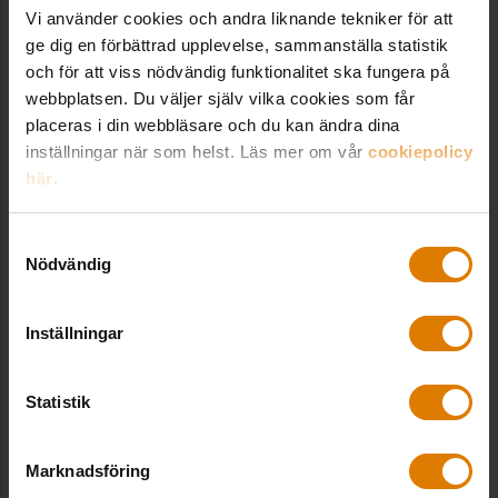
Vi använder cookies och andra liknande tekniker för att
ge dig en förbättrad upplevelse, sammanställa statistik
och för att viss nödvändig funktionalitet ska fungera på
SE ALLA UTBILDNINGAR
webbplatsen. Du väljer själv vilka cookies som får
placeras i din webbläsare och du kan ändra dina
inställningar när som helst. Läs mer om vår
cookiepolicy
Relaterade trycksaker
här
.
Samtyckesval
Uthyrning och förvaltning av
Nödvändig
bostäder – handbok för
behandling av personuppgifter
Digitalisering, Digitaliseringsinitiativet,
Inställningar
Juridik
795
/
995
kr
Statistik
Riktlinjer för andrahandsuthyrning
Marknadsföring