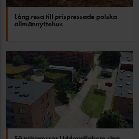
Lång resa till prispressade polska
allmännyttehus
Så prispressar Uddevallahem sina