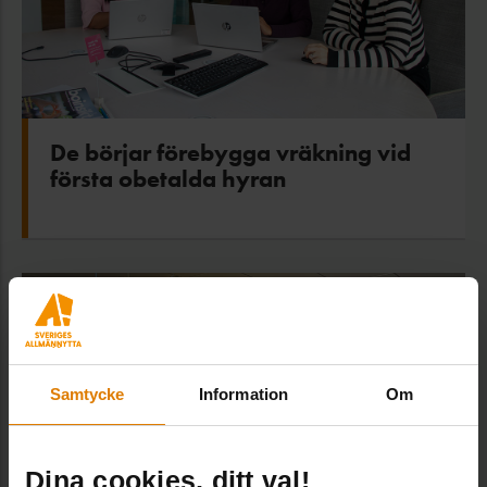
De börjar förebygga vräkning vid
första obetalda hyran
Samtycke
Information
Om
Dina cookies, ditt val!