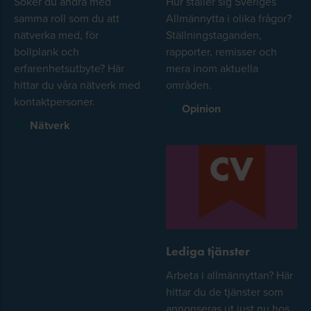
Söker du andra med
Hur ställer sig Sveriges
samma roll som du att
Allmännytta i olika frågor?
nätverka med, för
Ställningstaganden,
bollplank och
rapporter, remisser och
erfarenhetsutbyte? Här
mera inom aktuella
hittar du våra nätverk med
områden.
kontaktpersoner.
Opinion
Nätverk
Lediga tjänster
Arbeta i allmännyttan? Här
hittar du de tjänster som
annonseras ut just nu hos