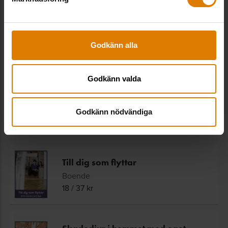
Boende
,
Nyproduktion
,
Stockholm,
15
Renovering
september
Godkänn alla
SE ALLA UTBILDNINGAR
Godkänn valda
Godkänn nödvändiga
Relaterade trycksaker
Till dig som flyttar
Boende
18
/
37
kr