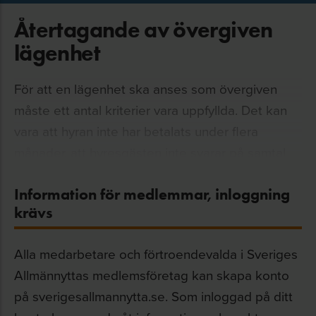
Återtagande av övergiven
lägenhet
För att en lägenhet ska anses som övergiven
måste ett antal kriterier vara uppfyllda. Det kan
vara att hyran inte har betalats under flera
månader, att hyresgästen inte svarar på samtal
eller brev, eller att hyresgästen inte har setts till
under lång tid. Det kan även vara lämpligt att
Information för medlemmar, inloggning
krävs
dubbelkolla om folkbokföringsadressen har
ändrats och höra med elleverantören om
Alla medarbetare och förtroendevalda i Sveriges
strömleveransen har upphört. Om man då får
Allmännyttas medlemsföretag kan skapa konto
besked som pekar på att hyresgästen har flyttat
på sverigesallmannytta.se. Som inloggad på ditt
kan hyresvärden gå till lägenheten och se utifrån