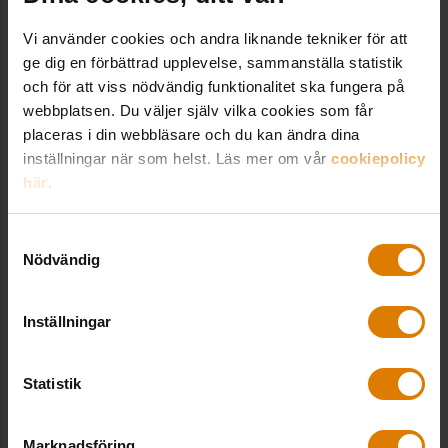
Vi använder cookies och andra liknande tekniker för att
ge dig en förbättrad upplevelse, sammanställa statistik
Snabbspår ger lägenhetschans utan
och för att viss nödvändig funktionalitet ska fungera på
köpoäng
webbplatsen. Du väljer själv vilka cookies som får
placeras i din webbläsare och du kan ändra dina
inställningar när som helst. Läs mer om vår
cookiepolicy
här
.
Relaterade utbildningar
Samtyckesval
Nödvändig
Tillsammans i det bostadssociala arbetet
Inställningar
Boende
,
Förvaltning & drift
Digitalt,
19 maj
Statistik
Fastighetsutvecklingsträff
Marknadsföring