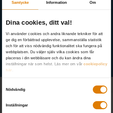
Akademi, Allmännyttans Klimatinitiativ och för dig som är
Samtycke
Information
Om
medlem finns även nyhetsbrev inom olika ämnen.
Dina cookies, ditt val!
Vi använder cookies och andra liknande tekniker för att
ge dig en förbättrad upplevelse, sammanställa statistik
Välj ämne
och för att viss nödvändig funktionalitet ska fungera på
webbplatsen. Du väljer själv vilka cookies som får
placeras i din webbläsare och du kan ändra dina
inställningar när som helst. Läs mer om vår
cookiepolicy
här
.
Samtyckesval
Nödvändig
Inställningar
Kontakt