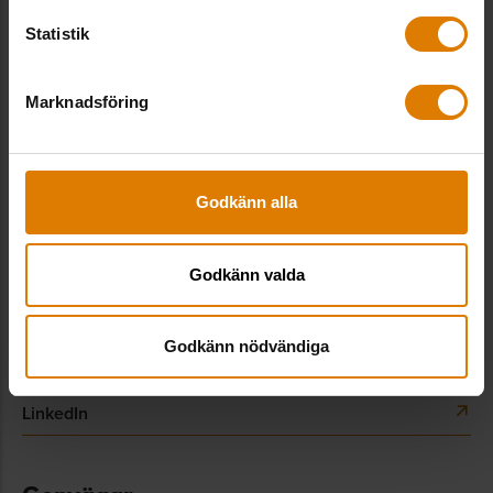
Statistik
Sveriges Allmännytta
Besöksadress: Hornsgatan 15,
Marknadsföring
118 46 Stockholm
Postadress: Box 474,
101 29 Stockholm
Godkänn alla
08-406 55 00
info@sverigesallmannytta.se
Godkänn valda
Sociala medier
Godkänn nödvändiga
LinkedIn