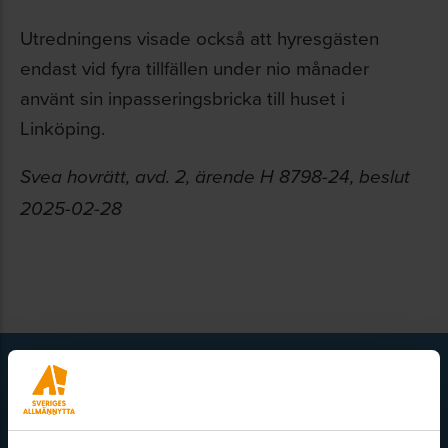
Utredningens visade också att hyresgästen
endast vid fyra tillfällen under nio månader
använt sin inpasseringsbricka till huset i
Linköping.
Svea hovrätt, avd. 2, ärende H 8798-24, beslut
2025-02-28
Få senaste nytt direkt i din inkorg
Här kan du välja att prenumerera på våra olika nyhetsbrev och
utskick. Nyheter från Sveriges Allmännytta, Allmännyttan