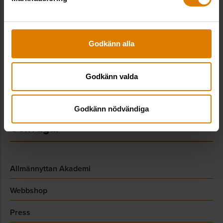
08-406 55 00
info@sverigesallmannytta.se
Godkänn alla
Sociala medier
Godkänn valda
LinkedIn
Godkänn nödvändiga
Genvägar
Allmännyttan Akademi
Webbshop
Press