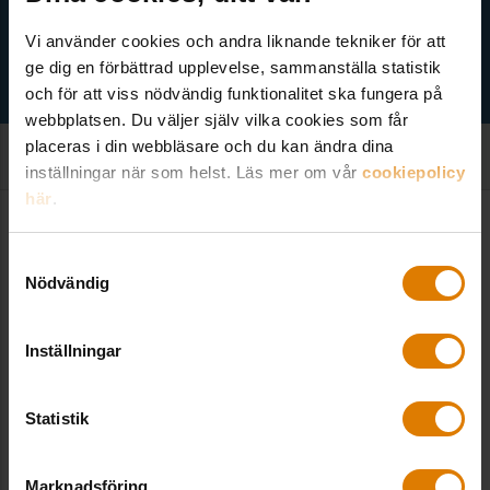
Vi använder cookies och andra liknande tekniker för att
ge dig en förbättrad upplevelse, sammanställa statistik
och för att viss nödvändig funktionalitet ska fungera på
webbplatsen. Du väljer själv vilka cookies som får
placeras i din webbläsare och du kan ändra dina
inställningar när som helst. Läs mer om vår
cookiepolicy
här
.
Kontakt
Samtyckesval
Nödvändig
Sveriges Allmännytta
Inställningar
Besöksadress: Hornsgatan 15,
118 46 Stockholm
Statistik
Postadress: Box 474,
101 29 Stockholm
Marknadsföring