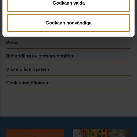
Godkänn valda
Allmännyttan Akademi
Godkänn nödvändiga
Webbshop
Press
Behandling av personuppgifter
Visselblåsarsystem
Cookie-inställningar