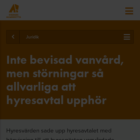
Juridik
Inte bevisad vanvård,
men störningar så
allvarliga att
hyresavtal upphör
Hyresvärden sade upp hyresavtalet med
hänvisning till att hyresgästen vanvårdade