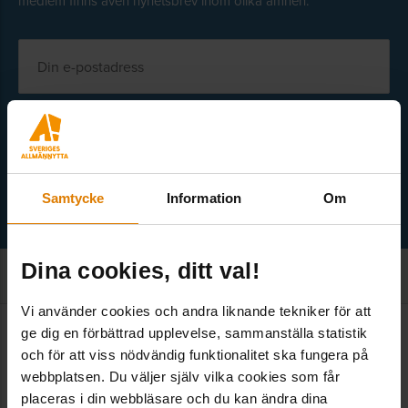
medlem finns även nyhetsbrev inom olika ämnen.
Välj ämne
Samtycke
Information
Om
Dina cookies, ditt val!
Vi använder cookies och andra liknande tekniker för att
ge dig en förbättrad upplevelse, sammanställa statistik
Kontakt
och för att viss nödvändig funktionalitet ska fungera på
webbplatsen. Du väljer själv vilka cookies som får
placeras i din webbläsare och du kan ändra dina