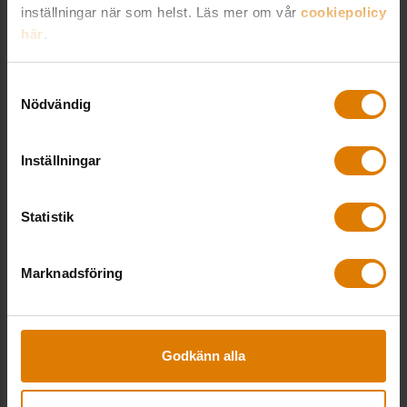
inställningar när som helst. Läs mer om vår
cookiepolicy
Sveriges Allmännytta
här
.
Besöksadress: Hornsgatan 15,
118 46 Stockholm
Samtyckesval
Postadress: Box 474,
Nödvändig
101 29 Stockholm
08-406 55 00
Inställningar
info@sverigesallmannytta.se
Statistik
Sociala medier
Marknadsföring
LinkedIn
Godkänn alla
Genvägar