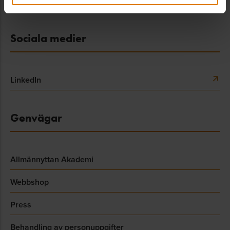
info@sverigesallmannytta.se
Sociala medier
LinkedIn
Genvägar
Allmännyttan Akademi
Webbshop
Press
Behandling av personuppgifter