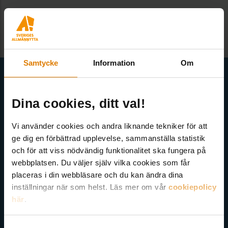
Samtycke
Information
Om
Få senaste nytt direkt i din inkorg
Här kan du välja att prenumerera på våra olika nyhetsbrev och
Dina cookies, ditt val!
utskick. Nyheter från Sveriges Allmännytta, Allmännyttan
Akademi, Allmännyttans Klimatinitiativ och för dig som är
Vi använder cookies och andra liknande tekniker för att
medlem finns även nyhetsbrev inom olika ämnen.
ge dig en förbättrad upplevelse, sammanställa statistik
och för att viss nödvändig funktionalitet ska fungera på
webbplatsen. Du väljer själv vilka cookies som får
placeras i din webbläsare och du kan ändra dina
inställningar när som helst. Läs mer om vår
cookiepolicy
här
.
Välj ämne