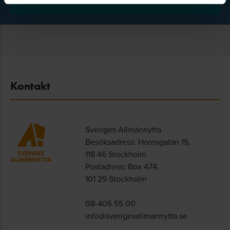
Kontakt
Sveriges Allmännytta
Besöksadress: Hornsgatan 15,
118 46 Stockholm
Postadress: Box 474,
101 29 Stockholm
08-406 55 00
info@sverigesallmannytta.se