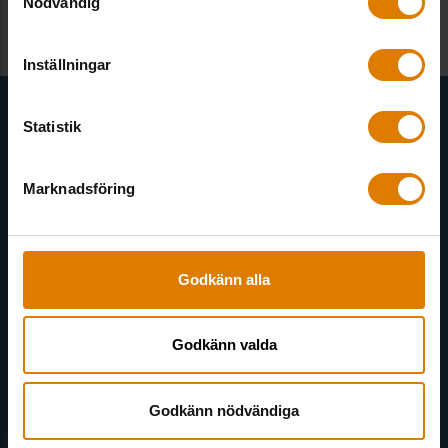
Kostnadsfri
Nödvändig
Inställningar
Få senaste nytt direkt i din inkorg
Statistik
Här kan du välja att prenumerera på våra olika nyhetsbrev och
utskick. Nyheter från Sveriges Allmännytta, Allmännyttan
Marknadsföring
Akademi, Allmännyttans Klimatinitiativ och för dig som är
medlem finns även nyhetsbrev inom olika ämnen.
Godkänn alla
Godkänn valda
Välj ämne
Godkänn nödvändiga