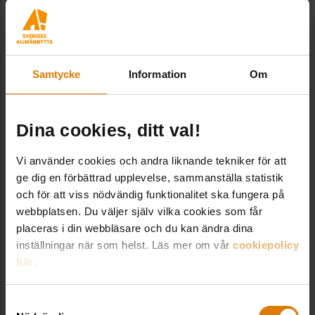
SE ALLA UTBILDNINGAR
Relaterade trycksaker
Samtycke
Information
Om
Uthyrning och förvaltning av
Dina cookies, ditt val!
bostäder – handbok för
behandling av personuppgifter
Digitalisering, Digitaliseringsinitiativet,
Vi använder cookies och andra liknande tekniker för att
Juridik
ge dig en förbättrad upplevelse, sammanställa statistik
795
/
995
kr
och för att viss nödvändig funktionalitet ska fungera på
webbplatsen. Du väljer själv vilka cookies som får
placeras i din webbläsare och du kan ändra dina
inställningar när som helst. Läs mer om vår
cookiepolicy
Hyresvärdens ansvar vid brister i
här
.
lägenheten
Allmännyttan, Boende, Hyressättning,
Juridik
Samtyckesval