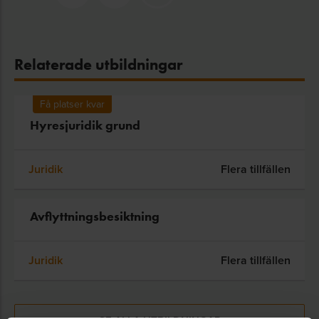
Relaterade utbildningar
Få platser kvar
Hyresjuridik grund
Juridik
Flera tillfällen
Avflyttningsbesiktning
Juridik
Flera tillfällen