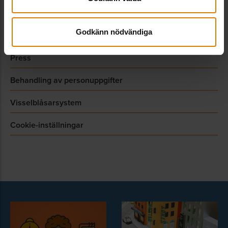
Allmännyttan Akademi
Godkänn nödvändiga
Webbshop
Press
Behandling av personuppgifter
Visselblåsarsystem
Cookie-inställningar