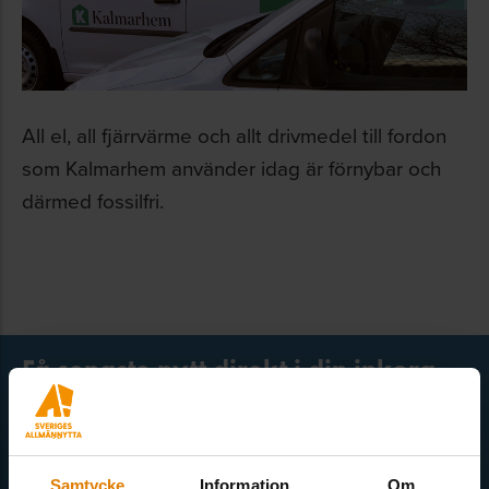
All el, all fjärrvärme och allt drivmedel till fordon
som Kalmarhem använder idag är förnybar och
därmed fossilfri.
Få senaste nytt direkt i din inkorg
Här kan du välja att prenumerera på våra olika nyhetsbrev och
utskick. Nyheter från Sveriges Allmännytta, Allmännyttan
Akademi, Allmännyttans Klimatinitiativ och för dig som är
Samtycke
Information
Om