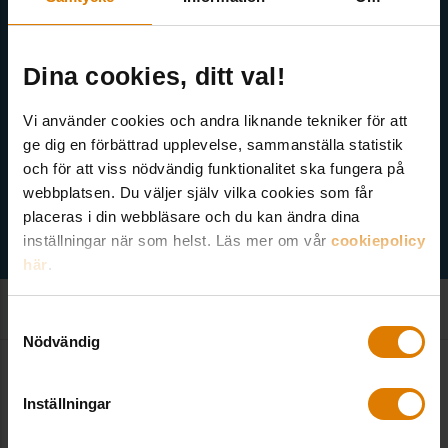
medlem finns även nyhetsbrev inom olika ämnen.
Dina cookies, ditt val!
Vi använder cookies och andra liknande tekniker för att
ge dig en förbättrad upplevelse, sammanställa statistik
Välj ämne
och för att viss nödvändig funktionalitet ska fungera på
webbplatsen. Du väljer själv vilka cookies som får
placeras i din webbläsare och du kan ändra dina
inställningar när som helst. Läs mer om vår
cookiepolicy
här
.
Samtyckesval
Nödvändig
Kontakt
Inställningar