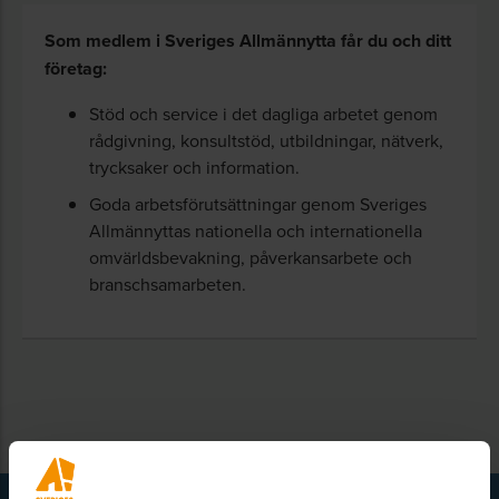
Som medlem i Sveriges Allmännytta får du och ditt
företag:
Stöd och service i det dagliga arbetet genom
rådgivning, konsultstöd, utbildningar, nätverk,
trycksaker och information.
Goda arbetsförutsättningar genom Sveriges
Allmännyttas nationella och internationella
omvärldsbevakning, påverkansarbete och
branschsamarbeten.