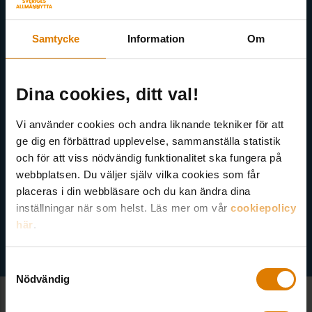
Få senaste nytt direkt i din inkorg
Här kan du välja att prenumerera på våra olika nyhetsbrev och
Samtycke
Information
Om
utskick. Nyheter från Sveriges Allmännytta, Allmännyttan
Akademi, Allmännyttans Klimatinitiativ och för dig som är
medlem finns även nyhetsbrev inom olika ämnen.
Dina cookies, ditt val!
Vi använder cookies och andra liknande tekniker för att
ge dig en förbättrad upplevelse, sammanställa statistik
och för att viss nödvändig funktionalitet ska fungera på
webbplatsen. Du väljer själv vilka cookies som får
Välj ämne
placeras i din webbläsare och du kan ändra dina
inställningar när som helst. Läs mer om vår
cookiepolicy
här
.
Samtyckesval
Nödvändig