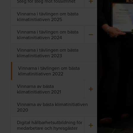
Steg för steg mot fos­sil­fri­het
Vinnarna i tävlingen om bästa
klimatinitiativen 2025
Vin­nar­na i täv­ling­en om bästa
kli­ma­ti­ni­ti­a­ti­ven 2024
Vinnarna i tävlingen om bästa
klimatinitiativen 2023
Vinnarna i tävlingen om bästa
klimatinitiativen 2022
Vinnarna av bästa
klimatinitiativen 2021
Vinnarna av bästa klimatinitiativen
2020
Di­gi­tal håll­bar­hets­ut­bild­ning för
med­ar­be­ta­re och hy­res­gäs­ter