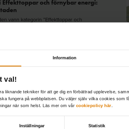
 Effekttoppar och förnybar energi:
taden
en vann kategorin ”Effekttoppar och
nergi” för att deras projekt har en bärande
nyttja returledning från fjärrvärme. Det
 effektivare kraftvärmeproduktion och är
gt att skala upp och implementera brett
ge. Projektet har tydligt, genom mätning,
Information
 på stor energibesparing vilket är en viktig
ng för att nå Klimatinitiativets mål om 30%
gianvändning.
t val!
 liknande tekniker för att ge dig en förbättrad upplevelse, samma
 ska fungera på webbplatsen. Du väljer själv vilka cookies som f
lningar när som helst. Läs mer om vår
cookiepolicy här
.
 Klimatkrav på levantörer:
ebostäder
ostäder vann kategorin ”Klimatkrav på
Inställningar
Statistik