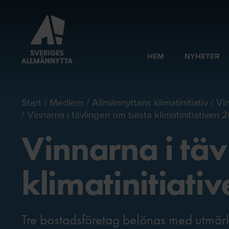
HEM
NYHETER
Start
Medlem
Allmännyttans klimatinitiativ
Vin
Vinnarna i tävlingen om bästa klimatinitiativen 
Vinnarna i tä
klimatinitiati
Tre bostadsföretag belönas med utmärkel