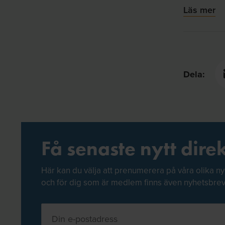
Läs mer
Dela:
Få senaste nytt direk
Här kan du välja att prenumerera på våra olika ny
och för dig som är medlem finns även nyhetsbre