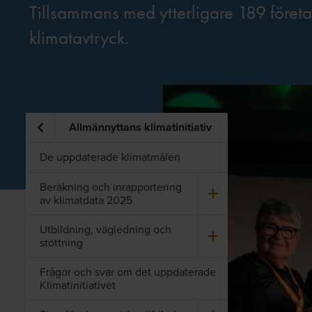
Tillsammans med ytterligare 189 företa
klimatavtryck.
Allmännyttans klimatinitiativ
De uppdaterade klimatmålen
Be­räk­ning och in­rap­por­te­ring
av kli­mat­da­ta 2025
Ut­bild­ning, väg­led­ning och
stött­ning
Frågor och svar om det uppdaterade
Klimatinitiativet