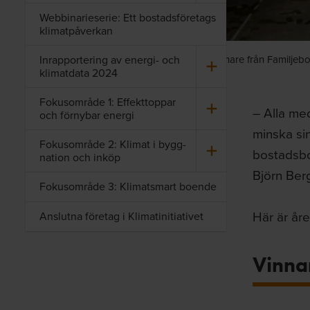
Webbinarieserie: Ett bostadsföretags
klimatpåverkan
In­rap­por­te­ring av energi-​ och
Foto:
Alla vinnare från Familje
kli­mat­da­ta 2024
Fo­kus­om­rå­de 1: Ef­fekt­top­par
– Alla med
och för­ny­bar ener­gi
minska sin
Fo­kus­om­rå­de 2: Kli­mat i bygg­
bostadsbol
na­tion och inköp
Björn Ber
Fokusområde 3: Klimatsmart boende
Här är år
Anslutna företag i Klimatinitiativet
Vinnar