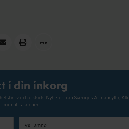
t i din inkorg
hetsbrev och utskick. Nyheter från Sveriges Allmännytta, All
v inom olika ämnen.
Välj ämne