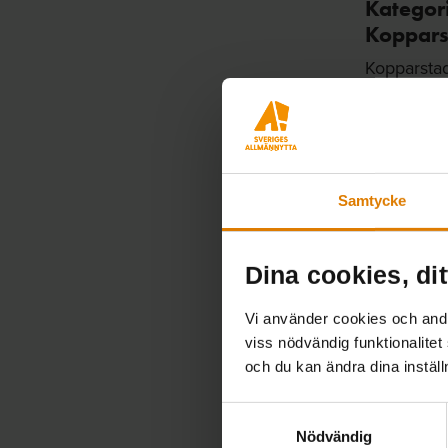
Kategori
Koppars
Kopparstad
förnybar e
idé om att 
bidrar till
även möjli
inom Sveri
Samtycke
kunnat visa
förutsättni
lägre ener
Dina cookies, dit
Läs mer
Vi använder cookies och andra
viss nödvändig funktionalitet
och du kan ändra dina instäl
Kategori
Skelleft
Samtyckesval
Skellefteb
Nödvändig