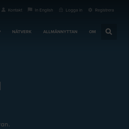
Kontakt
In English
Logga in
Registrera
P
NÄTVERK
ALLMÄNNYTTAN
OM
a
tan.